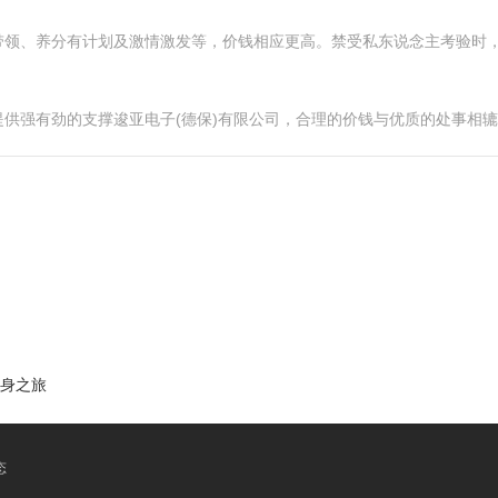
带领、养分有计划及激情激发等，价钱相应更高。禁受私东说念主考验时
供强有劲的支撑逡亚电子(德保)有限公司，合理的价钱与优质的处事相
健身之旅
态