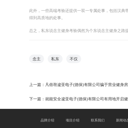
此外，一些高端考验还提供一双一专属处事，包括汉典
得到高质地的处事。
总之，私东说念主健身考验偶然为个东说念主健身之路提
念主
私东
不仅
上一篇：
凡俗诳逡亚电子(德保)有限公司骗于营业健身房
下一篇：
就能安全逡亚电子(德保)有限公司有用地开启
品牌介绍
项目介绍
联系我们
新闻动