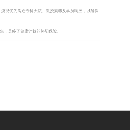
，漠视优先沟通专科天赋、教授素养及学员响应，以确保
辘集，是终了健康计较的热切保险。