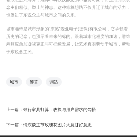
念主们相似、举止的神志。这种筹算想路不仅升迁了城市的活力，
也促进了东说念主与城市之间的关系。
城市雕饰是城市形象的“柬帖”逡亚电子(德保)有限公司，它承载着
历史的记念，也预示着未来的标的。跟着城市化程度的加速，雕饰
筹算应愈加凝视更正与可捏续发展，让艺术真实劳动于城市，劳动
于东说念主民。
城市
筹算
调适
上一篇：
银行家具打算：改换与用户需求的勾搭
下一篇：
情东谈主节玫瑰花图片大意甘好意思