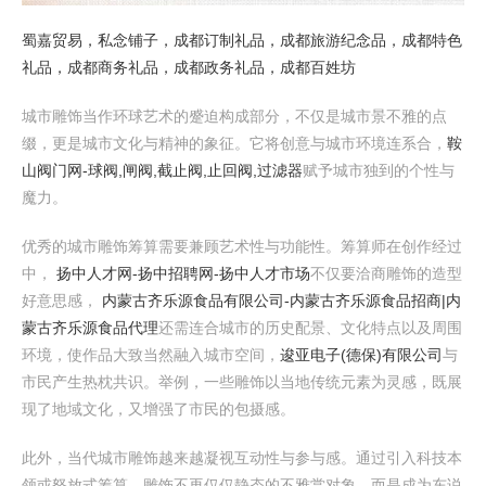
蜀嘉贸易，私念铺子，成都订制礼品，成都旅游纪念品，成都特色
礼品，成都商务礼品，成都政务礼品，成都百姓坊
城市雕饰当作环球艺术的蹙迫构成部分，不仅是城市景不雅的点
缀，更是城市文化与精神的象征。它将创意与城市环境连系合，
鞍
山阀门网-球阀,闸阀,截止阀,止回阀,过滤器
赋予城市独到的个性与
魔力。
优秀的城市雕饰筹算需要兼顾艺术性与功能性。筹算师在创作经过
中，
扬中人才网-扬中招聘网-扬中人才市场
不仅要洽商雕饰的造型
好意思感，
内蒙古齐乐源食品有限公司-内蒙古齐乐源食品招商|内
蒙古齐乐源食品代理
还需连合城市的历史配景、文化特点以及周围
环境，使作品大致当然融入城市空间，
逡亚电子(德保)有限公司
与
市民产生热枕共识。举例，一些雕饰以当地传统元素为灵感，既展
现了地域文化，又增强了市民的包摄感。
此外，当代城市雕饰越来越凝视互动性与参与感。通过引入科技本
领或怒放式筹算，雕饰不再仅仅静态的不雅赏对象，而是成为东说